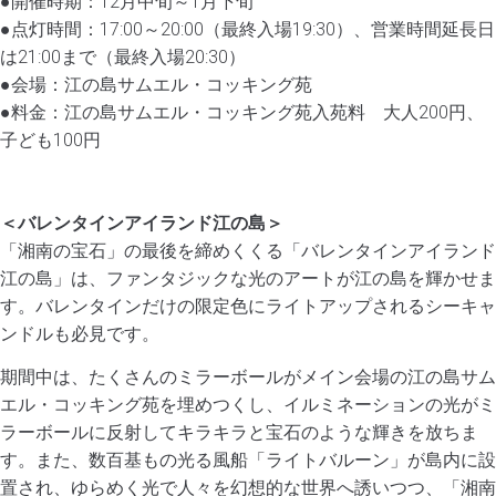
●開催時期：12月中旬～1月下旬
●点灯時間：17:00～20:00（最終入場19:30）、営業時間延長日
は21:00まで（最終入場20:30）
●会場：江の島サムエル・コッキング苑
●料金：江の島サムエル・コッキング苑入苑料 大人200円、
子ども100円
＜バレンタインアイランド江の島＞
「湘南の宝石」の最後を締めくくる「バレンタインアイランド
江の島」は、ファンタジックな光のアートが江の島を輝かせま
す。バレンタインだけの限定色にライトアップされるシーキャ
ンドルも必見です。
期間中は、たくさんのミラーボールがメイン会場の江の島サム
エル・コッキング苑を埋めつくし、イルミネーションの光がミ
ラーボールに反射してキラキラと宝石のような輝きを放ちま
す。また、数百基もの光る風船「ライトバルーン」が島内に設
置され、ゆらめく光で人々を幻想的な世界へ誘いつつ、「湘南