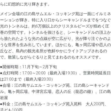
らに幻想的に光り輝きます。
メイン会場の江の島サムエル・コッキング苑は一面にイルミネ
ーションが輝き、特に入り口からシーキャンドルまでをつなぐ
光のトンネルは、約6万個以上のクリスタルビーズが煌めく圧
巻の空間です。トンネルを抜けると、シーキャンドルの頂上か
ら放たれたような光の点線が空に広がり、光が降り注ぐかのよ
うな世界を生み出しています。ほかにも、亀ヶ岡広場や恋人の
丘など、島内の観光名所が色鮮やかにライトアップされるの
で、散策しながらぐるりと見てまわるのもオススメです。
●開催時期：11月下旬～2月下旬
●点灯時間：17:00～20:00（最終入場19:30）、営業時間延長日
は21:00まで（最終入場20:30）
●会場：江の島サムエル・コッキング苑、江の島シーキャンド
ル、亀ヶ岡広場、中津宮広場、恋人の丘（龍恋の鐘）、江の島
岩屋
●料金：江の島サムエル・コッキング苑入苑料 大人200円、
子ども100円