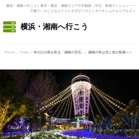
横浜・湘南へ行こう｜東京・横浜・湘南エリアの不動産（中古、新築マンション・一
戸建て）のことならリストサザビーズインターナショナルリアルティ
横浜・湘南へ行こう
Home
/
Town
/
冬の江の島を彩る「湘南の宝石」。湘南の冬は光と色の祭典へ！