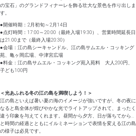
の宝石」のグランドフィナーレを飾る壮大な景色を作り出しま
す。
●開催時期：2月初旬～2月14日
●点灯時間：17:00～20:00（最終入場19:30）、営業時間延長日
は21:00まで（最終入場20:30）
●会場：江の島シーキャンドル、江の島サムエル・コッキング
苑、亀ヶ岡広場、中津宮広場
●料金：江の島サムエル・コッキング苑入苑料 大人200円、
子ども100円
＜光あふれる冬の江の島を満喫しよう！＞
江の島といえば暑い夏の海のイメージが強いですが、冬の夜に
なると島全体が煌びやかな光でライトアップされて、まったく
違う印象を与えてくれます。昼間から夕方、日が落ちてから…
と時間の経過とともにイルミネーションで表情を変える江の島
の様子は必見です。