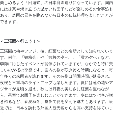
楽しめるよう「回遊式」の日本庭園造りになっています。園内
には抹茶や焼き立ての温かいお団子などが楽しめるお食事処も
あり、庭園の景色を眺めながら日本の伝統料理を楽しむことが
できます。
＜三渓園へ行こう！＞
三渓園は梅やツツジ、桜、紅葉などの名所として知られていま
す。例年、「観梅会」や「観桜の夕べ」、「蛍の夕べ」など、
季節に応じたイベントが開催されていますが、なかでも特に美
しいのが桜の季節です。園内の桜が咲き誇る時期になると、毎
年多くの来園者が訪れます。その時期は開園時間が延長され、
夜桜と三重塔のライトアップも楽しめます。夏には蓮の花やア
ジサイが見頃を迎え、秋には月夜の美しさに紅葉を重ねなが
ら、茶室でお団子を楽しむことができます。冬にはツバキが咲
き誇るなど、春夏秋冬、昼夜で姿を変える魅力もあります。最
近では、日本を訪れる外国人観光客からも高い支持を得ていま