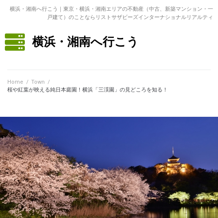
横浜・湘南へ行こう｜東京・横浜・湘南エリアの不動産（中古、新築マンション・一
戸建て）のことならリストサザビーズインターナショナルリアルティ
横浜・湘南へ行こう
Home
/
Town
/
桜や紅葉が映える純日本庭園！横浜「三渓園」の見どころを知る！