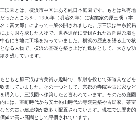
三渓園とは、横浜市中区にある純日本庭園です。もとは私有地
だったところを、1906年（明治39年）に実業家の原三渓（本
名：富太郎）によって一般公開されました。原三渓は生糸貿易
により財を成した人物で、世界遺産に登録された富岡製糸場を
中心に各地に工場を持っていました。横浜の歴史を語る上で核
となる人物で、横浜の基礎を築き上げた逸材として、大きな功
績を残しています。
もともと原三渓は古美術が趣味で、私財を投じて茶道具などを
収集していました。その一つとして、京都の寺院や古民家など
を購入し、三渓園へ移築したと言われています。そのため庭園
内には、室町時代から安土桃山時代の寺院建築や古民家、茶室
などの古い建造物が数多く配置されています。現在では歴史的
価値の高い庭園として評価されています。