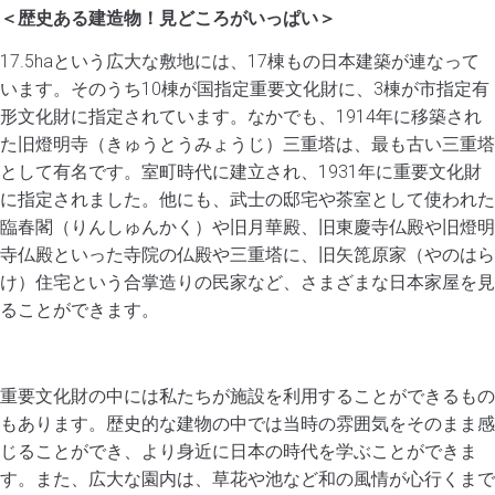
＜歴史ある建造物！見どころがいっぱい＞
17.5haという広大な敷地には、17棟もの日本建築が連なって
います。そのうち10棟が国指定重要文化財に、3棟が市指定有
形文化財に指定されています。なかでも、1914年に移築され
た旧燈明寺（きゅうとうみょうじ）三重塔は、最も古い三重塔
として有名です。室町時代に建立され、1931年に重要文化財
に指定されました。他にも、武士の邸宅や茶室として使われた
臨春閣（りんしゅんかく）や旧月華殿、旧東慶寺仏殿や旧燈明
寺仏殿といった寺院の仏殿や三重塔に、旧矢箆原家（やのはら
け）住宅という合掌造りの民家など、さまざまな日本家屋を見
ることができます。
重要文化財の中には私たちが施設を利用することができるもの
もあります。歴史的な建物の中では当時の雰囲気をそのまま感
じることができ、より身近に日本の時代を学ぶことができま
す。また、広大な園内は、草花や池など和の風情が心行くまで