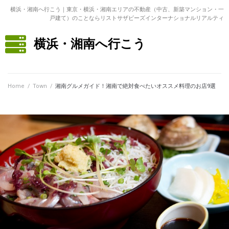
横浜・湘南へ行こう｜東京・横浜・湘南エリアの不動産（中古、新築マンション・一
戸建て）のことならリストサザビーズインターナショナルリアルティ
横浜・湘南へ行こう
Home
/
Town
/
湘南グルメガイド！湘南で絶対食べたいオススメ料理のお店9選