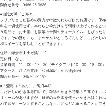
問合せ番号 0466-28-3636
●由比ガ浜「こ寿々」
プリプリとした強めの弾力が特徴のわらび餅のお店です。保存
料を一切使用せず、本わらび粉だけを毎朝練り上げて作るとい
う逸品は、お土産にも散策の合間のティータイムにもぴったり
です。そのほかにも、まめかんやところてんなど、こだわりの
和スイーツを楽しむことができます。
住所 鎌倉市由比ガ浜1-1-9
定休日 なし
営業時間 11：00～17：30（テイクアウト10：00～18：00）
アクセス 江ノ島電鉄「和田塚駅」から徒歩5分
問合せ番号 0467-23-1192
●「埜庵（のあん）」鵠沼本店
こだわりのかき氷専門店で、雑誌のかき氷特集の常連です。ボ
リュームがありますが、日光の天然氷を使ったかき氷はふわふ
わで頭がキーンとすることもなく、どんどん食べることができ