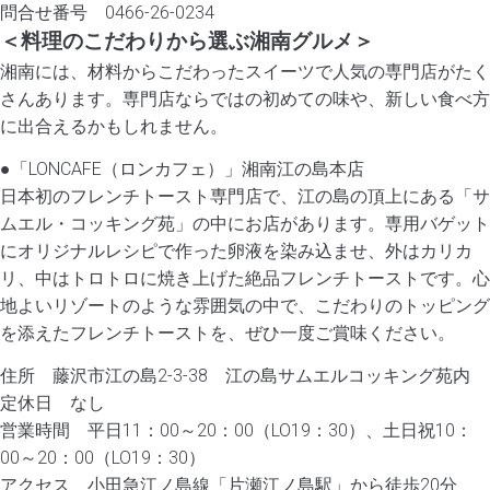
問合せ番号 0466-26-0234
＜料理のこだわりから選ぶ湘南グルメ＞
湘南には、材料からこだわったスイーツで人気の専門店がたく
さんあります。専門店ならではの初めての味や、新しい食べ方
に出合えるかもしれません。
●「LONCAFE（ロンカフェ）」湘南江の島本店
日本初のフレンチトースト専門店で、江の島の頂上にある「サ
ムエル・コッキング苑」の中にお店があります。専用バゲット
にオリジナルレシピで作った卵液を染み込ませ、外はカリカ
リ、中はトロトロに焼き上げた絶品フレンチトーストです。心
地よいリゾートのような雰囲気の中で、こだわりのトッピング
を添えたフレンチトーストを、ぜひ一度ご賞味ください。
住所 藤沢市江の島2-3-38 江の島サムエルコッキング苑内
定休日 なし
営業時間 平日11：00～20：00（LO19：30）、土日祝10：
00～20：00（LO19：30）
アクセス 小田急江ノ島線「片瀬江ノ島駅」から徒歩20分