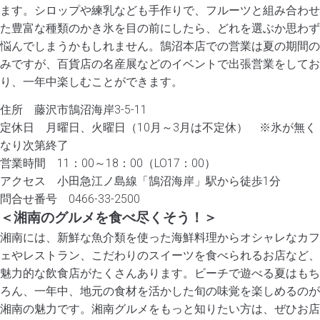
ます。シロップや練乳なども手作りで、フルーツと組み合わせ
た豊富な種類のかき氷を目の前にしたら、どれを選ぶか思わず
悩んでしまうかもしれません。鵠沼本店での営業は夏の期間の
みですが、百貨店の名産展などのイベントで出張営業をしてお
り、一年中楽しむことができます。
住所 藤沢市鵠沼海岸3-5-11
定休日 月曜日、火曜日（10月～3月は不定休） ※氷が無く
なり次第終了
営業時間 11：00～18：00（LO17：00）
アクセス 小田急江ノ島線「鵠沼海岸」駅から徒歩1分
問合せ番号 0466-33-2500
＜湘南のグルメを食べ尽くそう！＞
湘南には、新鮮な魚介類を使った海鮮料理からオシャレなカフ
ェやレストラン、こだわりのスイーツを食べられるお店など、
魅力的な飲食店がたくさんあります。ビーチで遊べる夏はもち
ろん、一年中、地元の食材を活かした旬の味覚を楽しめるのが
湘南の魅力です。湘南グルメをもっと知りたい方は、ぜひお店