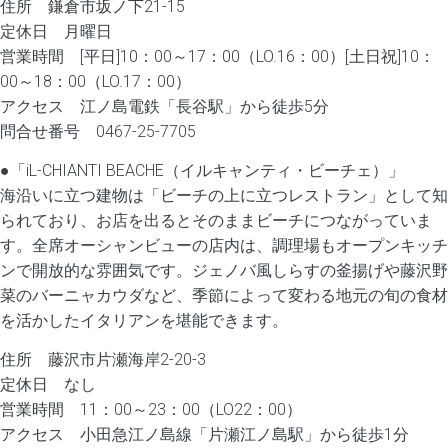
住所 鎌倉市坂ノ下21-15
定休日 月曜日
営業時間 [平日]10：00～17：00（LO.16：00）[土日祝]10：
00～18：00（LO.17：00）
アクセス 江ノ島電鉄「長谷駅」から徒歩5分
問合せ番号 0467-25-7705
●「iL-CHIANTI BEACHE（イルキャンティ・ビーチェ）」
海沿いに立つ建物は「ビーチの上に立つレストラン」として知
られており、お店を出るとそのままビーチにつながっていま
す。全席オーシャンビューの店内は、調理場もオープンキッチ
ンで開放的な雰囲気です。ジェノバ風しらすの釜揚げや藤沢野
菜のバーニャカウダなど、季節によって変わる地元の旬の食材
を活かしたイタリアンを堪能できます。
住所 藤沢市片瀬海岸2-20-3
定休日 なし
営業時間 11：00～23：00（LO22：00）
アクセス 小田急江ノ島線「片瀬江ノ島駅」から徒歩1分