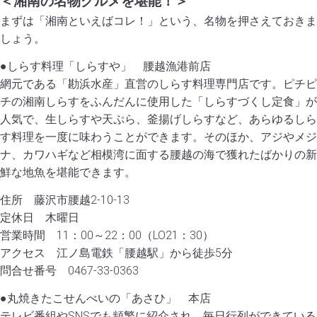
＜湘南の名物グルメを堪能！＞
まずは「湘南といえばコレ！」という、名物を押さえておきま
しょう。
●しらす料理「しらすや」 腰越漁港前店
網元である「勘浜水産」直営のしらす料理専門店です。ピチピ
チの湘南しらすをふんだんに使用した「しらすづくし定食」が
人気で、生しらすや天ぷら、釜揚げしらすなど、あらゆるしら
す料理を一度に味わうことができます。そのほか、アジやメジ
ナ、カワハギなど相模湾に面する腰越の海で獲れたばかりの新
鮮な地魚を堪能できます。
住所 藤沢市腰越2-10-13
定休日 木曜日
営業時間 11：00～22：00（LO21：30）
アクセス 江ノ島電鉄「腰越駅」から徒歩5分
問合せ番号 0467-33-0363
●丸焼きたこせんべいの「あさひ」 本店
テレビ番組やSNSでも頻繁に紹介され、毎日行列ができている