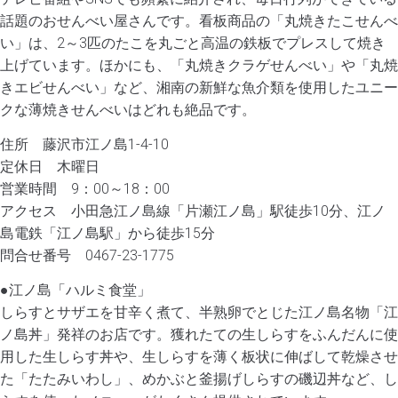
話題のおせんべい屋さんです。看板商品の「丸焼きたこせんべ
い」は、2～3匹のたこを丸ごと高温の鉄板でプレスして焼き
上げています。ほかにも、「丸焼きクラゲせんべい」や「丸焼
きエビせんべい」など、湘南の新鮮な魚介類を使用したユニー
クな薄焼きせんべいはどれも絶品です。
住所 藤沢市江ノ島1-4-10
定休日 木曜日
営業時間 9：00～18：00
アクセス 小田急江ノ島線「片瀬江ノ島」駅徒歩10分、江ノ
島電鉄「江ノ島駅」から徒歩15分
問合せ番号 0467-23-1775
●江ノ島「ハルミ食堂」
しらすとサザエを甘辛く煮て、半熟卵でとじた江ノ島名物「江
ノ島丼」発祥のお店です。獲れたての生しらすをふんだんに使
用した生しらす丼や、生しらすを薄く板状に伸ばして乾燥させ
た「たたみいわし」、めかぶと釜揚げしらすの磯辺丼など、し